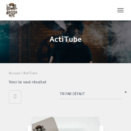
OUVRI
ActiTube
Accueil
/ ActiTube
Voici le seul résultat