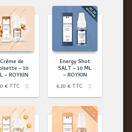
Crème de
Energy Shot
oisette – 10
SALT – 10 ML
L – ROYKIN
– ROYKIN
90
€
TTC
6,20
€
TTC