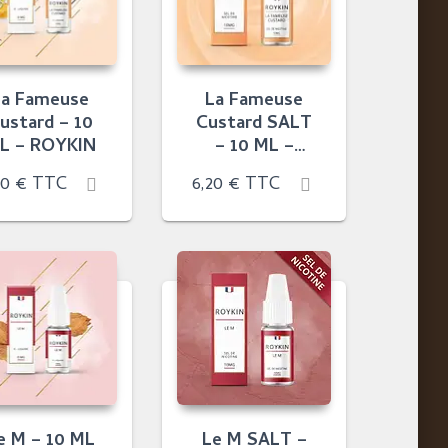
La Fameuse
La Fameuse
ustard – 10
Custard SALT
L – ROYKIN
– 10 ML –
ROKIN
90
€
TTC
6,20
€
TTC
e M – 10 ML
Le M SALT –