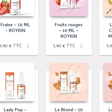
Fraise – 10 ML
Fruits rouges
– ROYKIN
– 10 ML –
C
ROYKIN
M
5,90
€
TTC
5,90
€
TTC
5,
Lady Pop –
Le Blond – 10
L