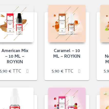
American Mix
Caramel – 10
– 10 ML –
ML – ROYKIN
N
ROYKIN
M
5,90
€
TTC
5,90
€
TTC
5,