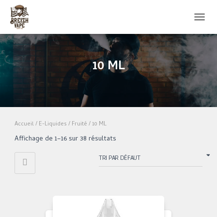
OUVRI
10 ML
Accueil
/
E-Liquides
/
Fruité
/ 10 ML
Affichage de 1–16 sur 38 résultats