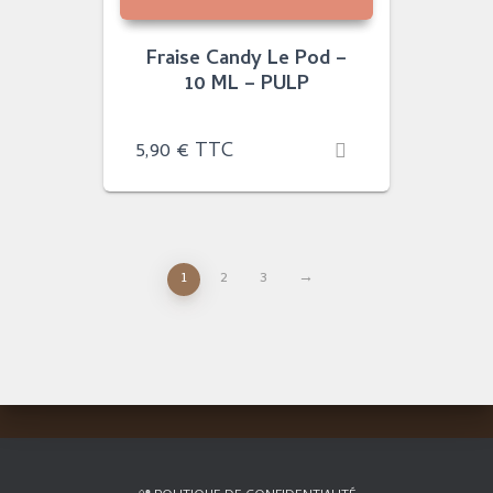
Fraise Candy Le Pod –
10 ML – PULP
5,90
€
TTC
1
2
3
→