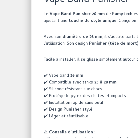
Vape Band Punisher 
Le
Vape Band Punisher 26 mm
de
Fumytech
es
ajoutant une
touche de style unique
. Conçu en
Avec son
diamètre de 26 mm
, il s’adapte parf
l’utilisation. Son design
Punisher (tête de mort
Facile à installer, il se glisse simplement autou
✔️ Vape band
26 mm
✔️ Compatible avec tanks
25 à 28 mm
✔️ Silicone résistant aux chocs
✔️ Protège le pyrex des chutes et impacts
✔️ Installation rapide sans outil
✔️ Design
Punisher
stylé
✔️ Léger et réutilisable
⚠️
Conseils d’utilisation :