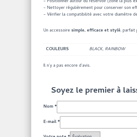
– Positionner autour du réservoir (zone la plus 
– Nettoyer régulièrement pour conserver son eff
– Vérifier la compatibilité avec votre diamètre d
Un accessoire
simple, efficace et stylé
, parfai
COULEURS
BLACK, RAINBOW
Il n’y a pas encore d’avis.
Soyez le premier à lai
Nom
*
E-mail
*