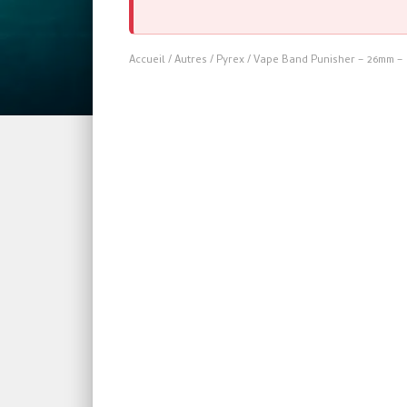
Accueil
/
Autres
/
Pyrex
/ Vape Band Punisher – 26mm –