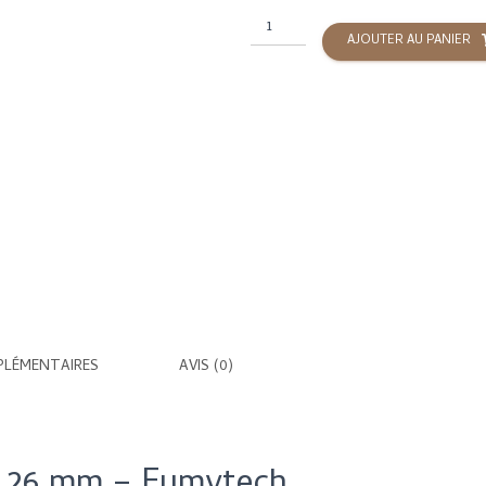
quantité
AJOUTER AU PANIER
de
Vape
Band
Punisher
-
26mm
-
Fumytech
PLÉMENTAIRES
AVIS (0)