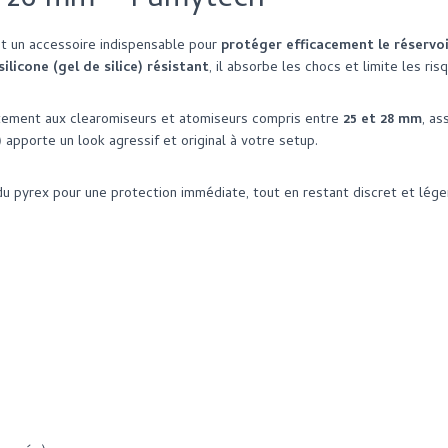
– 26 mm – Fumytech
t un accessoire indispensable pour
protéger efficacement le réservo
silicone (gel de silice) résistant
, il absorbe les chocs et limite les ri
aitement aux clearomiseurs et atomiseurs compris entre
25 et 28 mm
, as
)
apporte un look agressif et original à votre setup.
r du pyrex pour une protection immédiate, tout en restant discret et lége