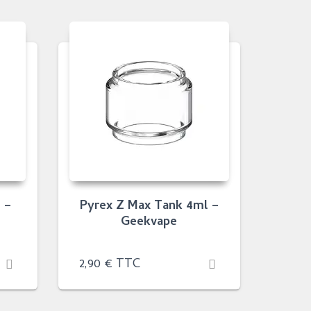
 –
Pyrex Z Max Tank 4ml –
Geekvape
2,90
€
TTC