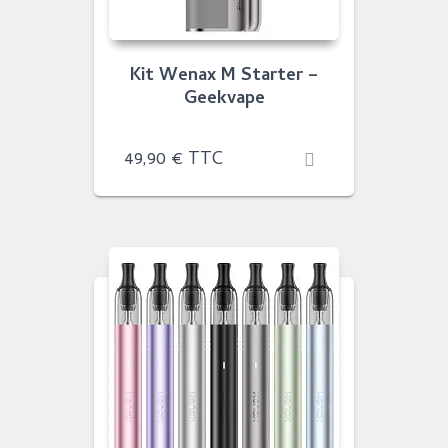
Kit Wenax M Starter –
Geekvape
49,90
€
TTC