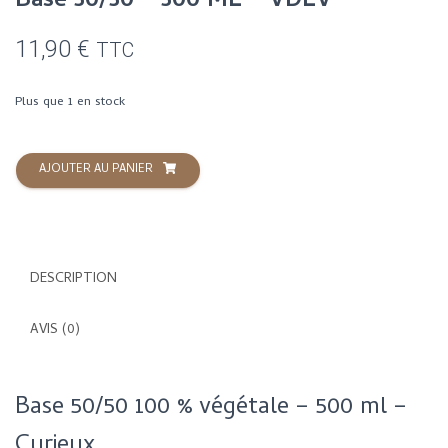
Base 50/50 – 500 ML – VDLV
11,90
€
TTC
Plus que 1 en stock
quantité
AJOUTER AU PANIER
de
Base
50/50
-
500
DESCRIPTION
ML
-
VDLV
AVIS (0)
Base 50/50 100 % végétale – 500 ml –
Curieux