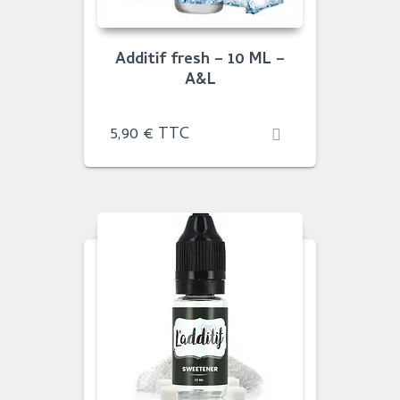
Additif fresh – 10 ML –
A&L
5,90
€
TTC