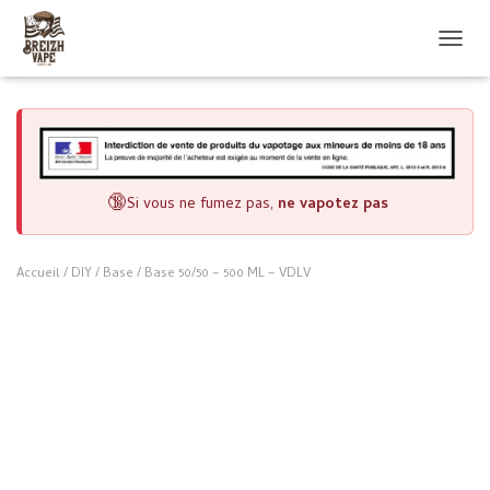
OUVRI
🔞
Si vous ne fumez pas,
ne vapotez pas
Accueil
/
DIY
/
Base
/ Base 50/50 – 500 ML – VDLV