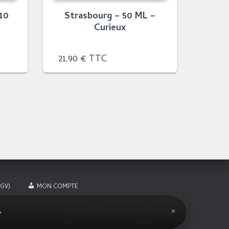
 10
Strasbourg – 50 ML –
Curieux
21,90
€
TTC
GV)
MON COMPTE
×
→
Hestia | Développé par
ThemeIsle