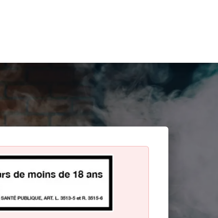
Search
for: