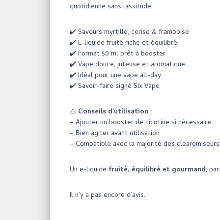
quotidienne sans lassitude.
✔️ Saveurs myrtille, cerise & framboise
✔️ E-liquide fruité riche et équilibré
✔️ Format 50 ml prêt à booster
✔️ Vape douce, juteuse et aromatique
✔️ Idéal pour une vape all-day
✔️ Savoir-faire signé Six Vape
⚠️
Conseils d’utilisation :
– Ajouter un booster de nicotine si nécessaire
– Bien agiter avant utilisation
– Compatible avec la majorité des clearomiseurs
Un e-liquide
fruité, équilibré et gourmand
, pa
Il n’y a pas encore d’avis.