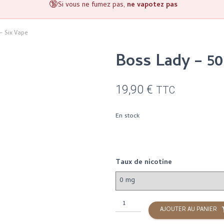
🔞
Si vous ne fumez pas,
ne vapotez pas
– Six Vape
Boss Lady – 50
19,90
€
TTC
En stock
Taux de nicotine
quantité
AJOUTER AU PANIER
de
Boss