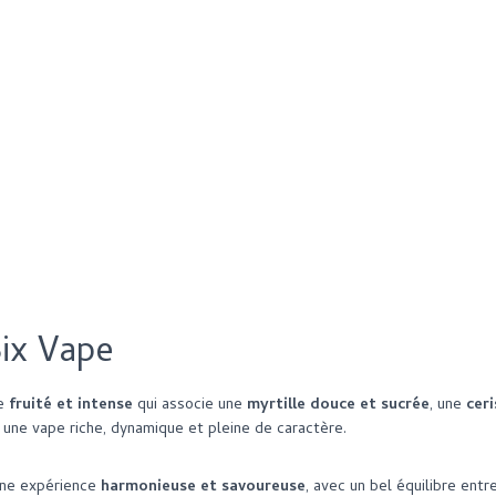
Lady
-
50
ML
-
Six
Vape
ix Vape
de
fruité et intense
qui associe une
myrtille douce et sucrée
, une
ceri
re une vape riche, dynamique et pleine de caractère.
 une expérience
harmonieuse et savoureuse
, avec un bel équilibre ent