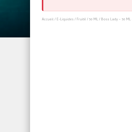
Accueil
/
E-Liquides
/
Fruité
/
50 ML
/ Boss Lady – 50 ML 