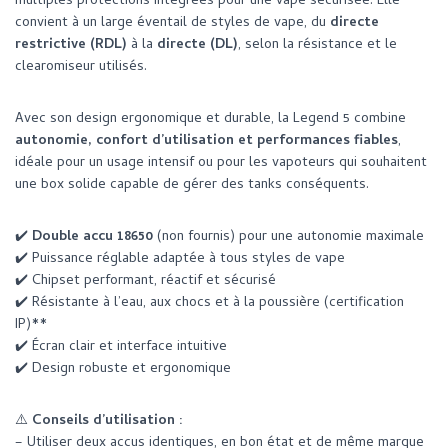
multiples protections intégrées pour une vape sécurisée. Elle
convient à un large éventail de styles de vape, du
directe
restrictive (RDL)
à la
directe (DL)
, selon la résistance et le
clearomiseur utilisés.
Avec son design ergonomique et durable, la Legend 5 combine
autonomie, confort d’utilisation et performances fiables
,
idéale pour un usage intensif ou pour les vapoteurs qui souhaitent
une box solide capable de gérer des tanks conséquents.
✔️
Double accu 18650
(non fournis) pour une autonomie maximale
✔️ Puissance réglable adaptée à tous styles de vape
✔️ Chipset performant, réactif et sécurisé
✔️ Résistante à l’eau, aux chocs et à la poussière (certification
IP)**
✔️ Écran clair et interface intuitive
✔️ Design robuste et ergonomique
⚠️
Conseils d’utilisation :
– Utiliser deux accus identiques, en bon état et de même marque