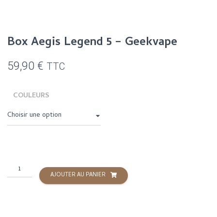
Box Aegis Legend 5 – Geekvape
59,90
€
TTC
COULEURS
quantité
AJOUTER AU PANIER
de
Box
Aegis
Legend