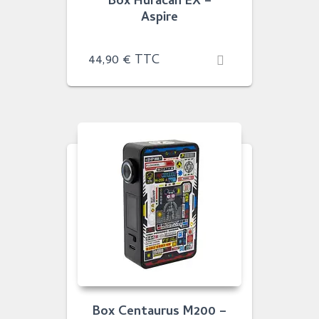
Box Huracan EX –
Aspire
44,90
€
TTC
Box Centaurus M200 –