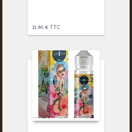
21,90
€
TTC