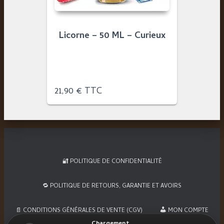
Licorne – 50 ML – Curieux
21,90
€
TTC
🔐 POLITIQUE DE CONFIDENTIALITÉ
🔁 POLITIQUE DE RETOURS, GARANTIE ET AVOIRS
📄 CONDITIONS GÉNÉRALES DE VENTE (CGV)
MON COMPTE
Chargement…