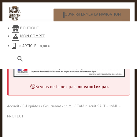
OUVRIR/FERMER LA NAVIGATION
​BOUTIQUE
MON COMPTE
0 ARTICLE
0,00 €
Search
for:
🔞
Si vous ne fumez pas,
ne vapotez pas
Accueil
/
E-Liquides
/
Gourmand
/
10 ML
/ Café biscuit SALT – 10ML –
PROTECT