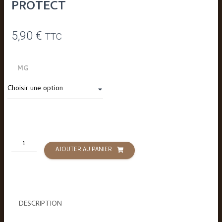
PROTECT
5,90
€
TTC
MG
quantité
AJOUTER AU PANIER
de
Café
biscuit
SALT
-
DESCRIPTION
10ML
-