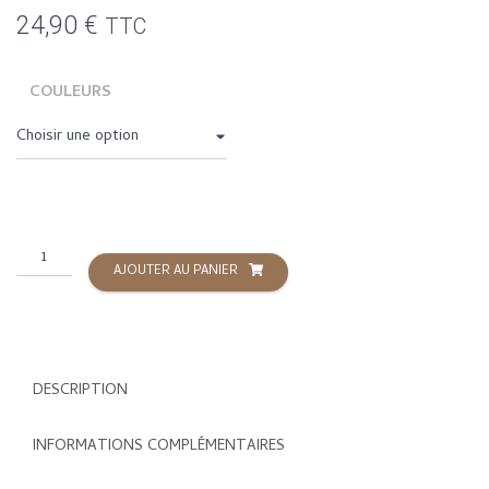
24,90
€
TTC
COULEURS
quantité
AJOUTER AU PANIER
de
Clearomiseur
Zeus
Nano
2
DESCRIPTION
-
Geekvape
INFORMATIONS COMPLÉMENTAIRES