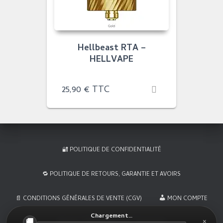
Hellbeast RTA –
HELLVAPE
25,90
€
TTC
🔐 POLITIQUE DE CONFIDENTIALITÉ
🔁 POLITIQUE DE RETOURS, GARANTIE ET AVOIRS
📄 CONDITIONS GÉNÉRALES DE VENTE (CGV)
MON COMPTE
Chargement…
×
Hestia | Développé par
ThemeIsle
🚚