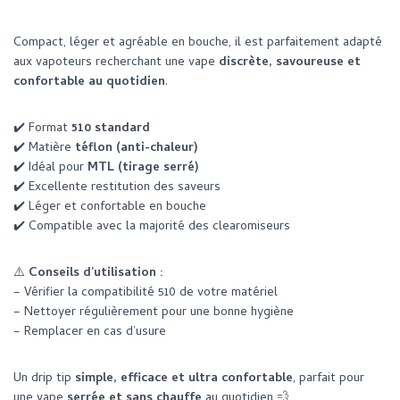
Compact, léger et agréable en bouche, il est parfaitement adapté
aux vapoteurs recherchant une vape
discrète, savoureuse et
confortable au quotidien
.
✔️ Format
510 standard
✔️ Matière
téflon (anti-chaleur)
✔️ Idéal pour
MTL (tirage serré)
✔️ Excellente restitution des saveurs
✔️ Léger et confortable en bouche
✔️ Compatible avec la majorité des clearomiseurs
⚠️
Conseils d’utilisation :
– Vérifier la compatibilité 510 de votre matériel
– Nettoyer régulièrement pour une bonne hygiène
– Remplacer en cas d’usure
Un drip tip
simple, efficace et ultra confortable
, parfait pour
une vape
serrée et sans chauffe
au quotidien 💨