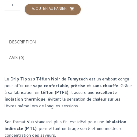
quantité
AJOUTER AU PANIER
de
Drip
Tip
510
Teflon
DESCRIPTION
Noir
-
Fumytech
AVIS (0)
Le
Drip Tip 510 Téflon Noir
de
Fumytech
est un embout conçu
pour offrir une
vape confortable, précise et sans chauffe
. Grâce
à sa fabrication en
téflon (PTFE)
, il assure une
excellente
isolation thermique
, évitant la sensation de chaleur sur les
lèvres même lors de longues sessions.
Son format
510
standard, plus fin, est idéal pour une
inhalation
indirecte (MTL)
, permettant un tirage serré et une meilleure
concentration des saveurs.