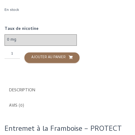
En stock
Taux de nicotine
quantité
AJOUTER AU PANIER
de
Entremet
à
la
Framboise
DESCRIPTION
-
50ML
-
AVIS (0)
PROTECT
Entremet à la Framboise – PROTECT