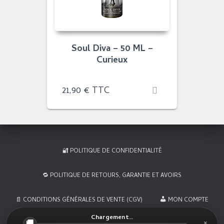
Soul Diva – 50 ML –
Curieux
21,90
€
TTC
🔐 POLITIQUE DE CONFIDENTIALITÉ
🔁 POLITIQUE DE RETOURS, GARANTIE ET AVOIRS
📄 CONDITIONS GÉNÉRALES DE VENTE (CGV)
MON COMPTE
Chargement…
×
Hestia | Développé par
ThemeIsle
🚚