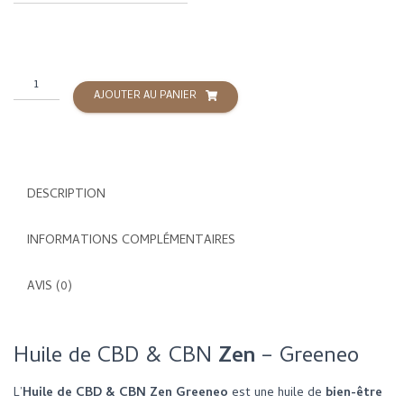
à
59,90 €
quantité
AJOUTER AU PANIER
de
Huile
de
CBD
Zen
DESCRIPTION
-
Greeneo
INFORMATIONS COMPLÉMENTAIRES
AVIS (0)
Huile de CBD & CBN
Zen
–
Greeneo
L’
Huile de CBD & CBN Zen Greeneo
est une huile de
bien-être