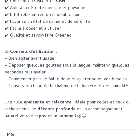
✔️ Contient du
CBD
et du
CBN
✔️ Aide à la détente mentale et physique
✔️ Effet relaxant renforcé, idéal le soir
✔️ Favorise un état de calme et de sérénité
✔️ Facile à doser et à utiliser
✔️ Qualité et savoir-faire Greeneo
⚠️
Conseils d’utilisation :
– Bien agiter avant usage
– Déposer quelques gouttes sous la langue, maintenir quelques
secondes puis avaler
– Commencer par une faible dose et ajuster selon vos besoins
– Conserver à l’abri de la chaleur, de la lumière et de l’humidité
Une huile
apaisante et relaxante
, idéale pour celles et ceux qui
recherchent une
détente profonde
et un accompagnement
naturel vers le
repos et le sommeil
🌿😌
MG