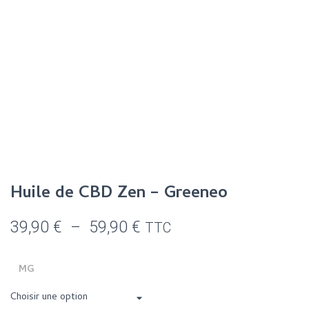
Huile de CBD Zen – Greeneo
Plage
39,90
€
–
59,90
€
TTC
de
MG
prix :
39,90 €