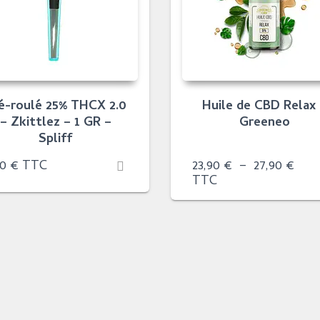
é-roulé 25% THCX 2.0
Huile de CBD Relax
– Zkittlez – 1 GR –
Greeneo
Spliff
Plag
90
€
TTC
23,90
€
–
27,90
€
de
TTC
prix 
23,9
à
27,9