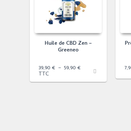
Huile de CBD Zen –
Pr
Greeneo
Plage
39,90
€
–
59,90
€
7,
de
TTC
prix :
39,90 €
à
59,90 €