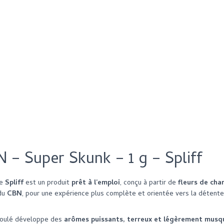
CBD
&
CBN
-
SuperSkunk
-
1
GR
-
Spliff
– Super Skunk – 1 g – Spliff
e
Spliff
est un produit
prêt à l’emploi
, conçu à partir de
fleurs de cha
du
CBN
, pour une expérience plus complète et orientée vers la détente
-roulé développe des
arômes puissants, terreux et légèrement musq