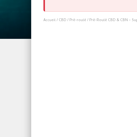
Accueil
/
CBD
/
Pré-roulé
/ Pré-Roulé CBD & CBN – Supe