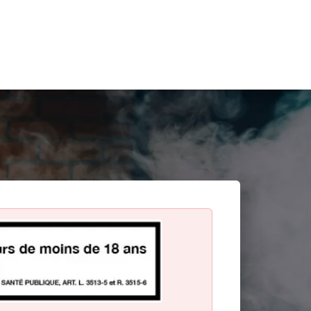
Search
for: