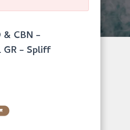
D & CBN –
 GR – Spliff