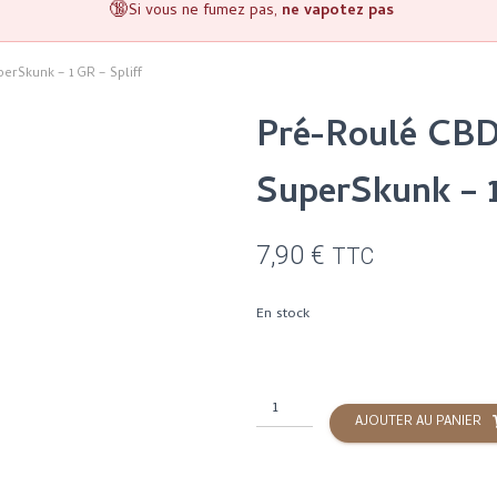
🔞
Si vous ne fumez pas,
ne vapotez pas
rSkunk – 1 GR – Spliff
Pré-Roulé CB
SuperSkunk – 1
7,90
€
TTC
En stock
quantité
AJOUTER AU PANIER
de
Pré-
Roulé