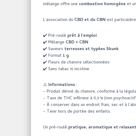
mélange offre une
combustion homogène
et un
L’association du
CBD et du CBN
est particulièr
✔️ Pré-roulé
prêt à l’emploi
✔️ Mélange
CBD + CBN
✔️ Saveurs
terreuses et typées Skunk
✔️ Format
1 g
✔️ Fleurs de chanvre sélectionnées
✔️ Sans tabac ni nicotine
⚠️
Informations :
– Produit dérivé du chanvre, conforme à la législ
– Taux de THC inférieur à 0,3 % (non psychoactif
– À conserver dans un endroit frais, sec et à l’abr
– Tenir hors de portée des enfants
Un pré-roulé
pratique, aromatique et relaxan