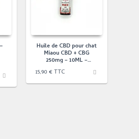
 –
Huile de CBD pour chat
Miaou CBD + CBG
250mg – 10ML –
Greeneo
e
15,90
€
TTC
:
0 €
0 €