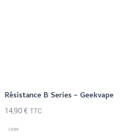
T
I
O
N
Résistance B Series – Geekvape
14,90
€
TTC
OHM