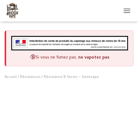
O
U
V
R
I
R
/
F
🔞
Si vous ne fumez pas,
ne vapotez pas
E
R
M
Accueil
/
Résistances
/ Résistance B Series – Geekvape
E
R
L
A
N
A
V
I
G
A