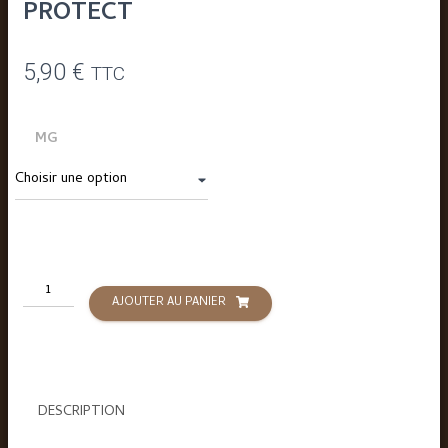
PROTECT
5,90
€
TTC
MG
quantité
AJOUTER AU PANIER
de
Tarte
au
citron
SALT
DESCRIPTION
-
10ML