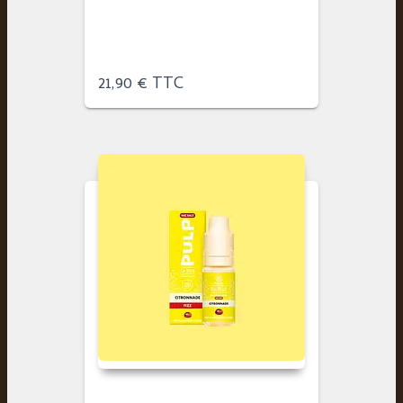
21,90
€
TTC