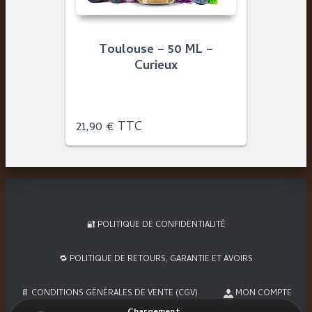
Toulouse – 50 ML –
Curieux
21,90
€
TTC
🔐 POLITIQUE DE CONFIDENTIALITÉ
🔁 POLITIQUE DE RETOURS, GARANTIE ET AVOIRS
📄 CONDITIONS GÉNÉRALES DE VENTE (CGV)
MON COMPTE