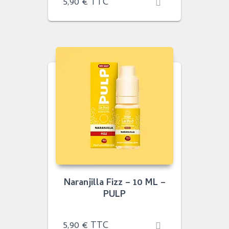
5,90
€
TTC
Naranjilla Fizz – 10 ML –
PULP
5,90
€
TTC