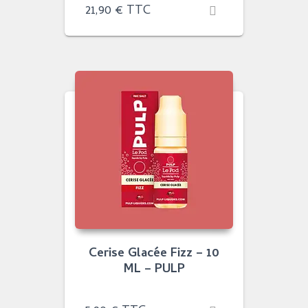
21,90
€
TTC
Cerise Glacée Fizz – 10
ML – PULP