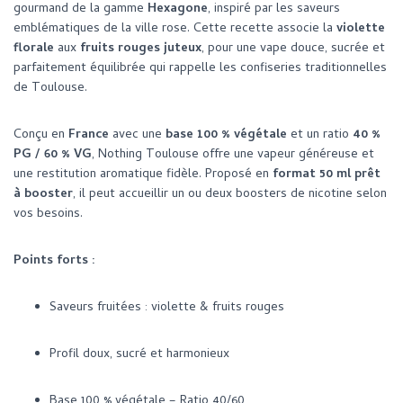
gourmand de la gamme
Hexagone
, inspiré par les saveurs
emblématiques de la ville rose. Cette recette associe la
violette
florale
aux
fruits rouges juteux
, pour une vape douce, sucrée et
parfaitement équilibrée qui rappelle les confiseries traditionnelles
de Toulouse.
Conçu en
France
avec une
base 100 % végétale
et un ratio
40 %
PG / 60 % VG
, Nothing Toulouse offre une vapeur généreuse et
une restitution aromatique fidèle. Proposé en
format 50 ml prêt
à booster
, il peut accueillir un ou deux boosters de nicotine selon
vos besoins.
Points forts :
Saveurs fruitées : violette & fruits rouges
Profil doux, sucré et harmonieux
Base 100 % végétale – Ratio 40/60