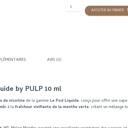
quantité
AJOUTER AU PANIER
de
Melon
Menthe
Le
Pod
-
10
ML
PLÉMENTAIRES
AVIS (0)
-
PULP
uide by PULP 10 ml
ls de nicotine
de la gamme
Le Pod Liquide
, conçu pour offrir une vape
 mûr
à la
fraîcheur vivifiante de la menthe verte
, créant un mélange h