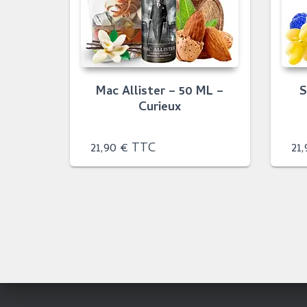
Mac Allister – 50 ML –
S
Curieux
21,90
€
TTC
21