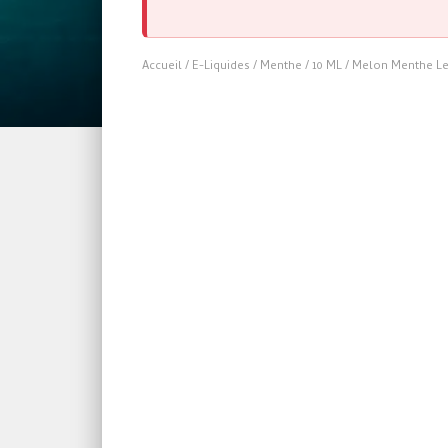
Accueil
/
E-Liquides
/
Menthe
/
10 ML
/ Melon Menthe Le