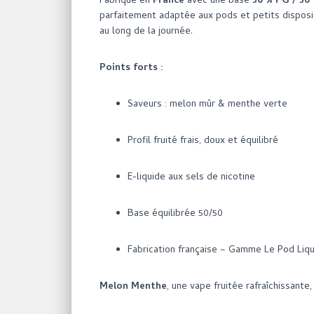
Fabriqué en
France
avec une base
50 % PG / 50
parfaitement adaptée aux pods et petits disposit
au long de la journée.
Points forts :
Saveurs : melon mûr & menthe verte
Profil fruité frais, doux et équilibré
E-liquide aux sels de nicotine
Base équilibrée 50/50
Fabrication française – Gamme Le Pod Liq
Melon Menthe
, une vape fruitée rafraîchissante,