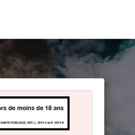
Search
for: