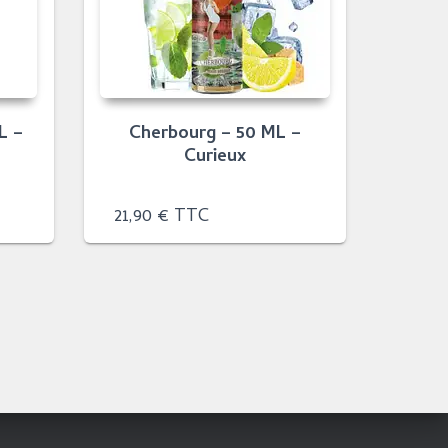
L –
Cherbourg – 50 ML –
Curieux
21,90
€
TTC