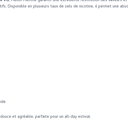
 % VG
, Melon Menthe garantit une excellente restitution des saveurs e
ifs. Disponible en plusieurs taux de sels de nicotine, il permet une ab
uide
 douce et agréable, parfaite pour un all-day estival.