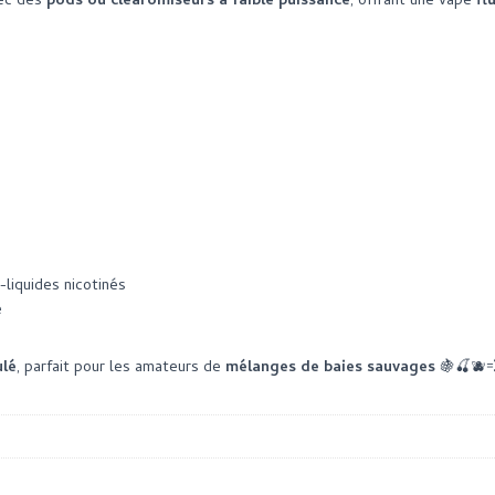
vec des
pods ou clearomiseurs à faible puissance
, offrant une vape
fl
-liquides nicotinés
e
ulé
, parfait pour les amateurs de
mélanges de baies sauvages
🍇🍒🫐