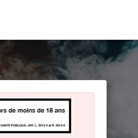
Search
for: