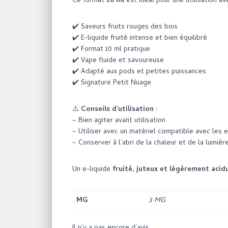
Ce format
10 ml
est idéal pour une utilisation a
✔️ Saveurs fruits rouges des bois
✔️ E-liquide fruité intense et bien équilibré
✔️ Format 10 ml pratique
✔️ Vape fluide et savoureuse
✔️ Adapté aux pods et petites puissances
✔️ Signature Petit Nuage
⚠️
Conseils d’utilisation :
– Bien agiter avant utilisation
– Utiliser avec un matériel compatible avec les e
– Conserver à l’abri de la chaleur et de la lumièr
Un e-liquide
fruité, juteux et légèrement acid
MG
3 MG