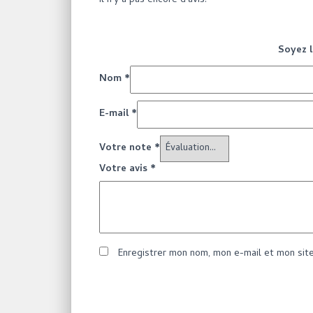
Il n’y a pas encore d’avis.
Soyez l
Nom
*
E-mail
*
Votre note
*
Votre avis
*
Enregistrer mon nom, mon e-mail et mon sit