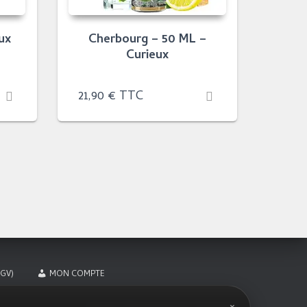
ux
Cherbourg – 50 ML –
Curieux
21,90
€
TTC
GV)
MON COMPTE