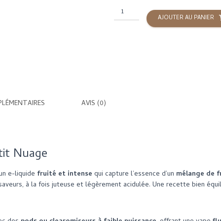
quantité
AJOUTER AU PANIER
de
Rouges
des
bois
-
10
ML
-
PLÉMENTAIRES
AVIS (0)
Petit
Nuage
tit Nuage
un e-liquide
fruité et intense
qui capture l’essence d’un
mélange de fr
saveurs, à la fois juteuse et légèrement acidulée. Une recette bien équi