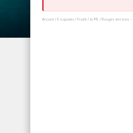
Accueil
/
E-Liquides
/
Fruité
/
10 ML
/ Rouges des bois – 