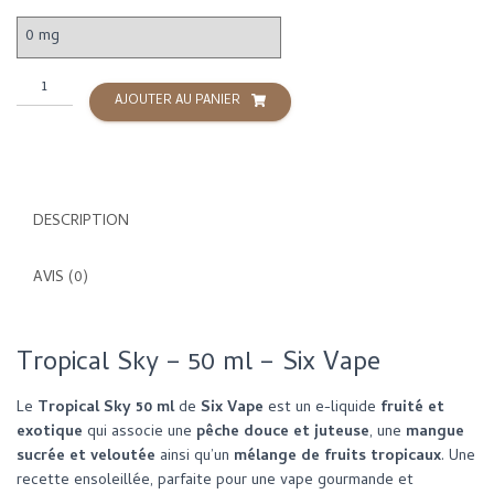
quantité
AJOUTER AU PANIER
de
Tropical
Sky
-
50
DESCRIPTION
ML
-
Six
AVIS (0)
Vape
Tropical Sky – 50 ml –
Six Vape
Le
Tropical Sky 50 ml
de
Six Vape
est un e-liquide
fruité et
exotique
qui associe une
pêche douce et juteuse
, une
mangue
sucrée et veloutée
ainsi qu’un
mélange de fruits tropicaux
. Une
recette ensoleillée, parfaite pour une vape gourmande et